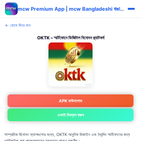
mcw Premium App | mcw Bangladeshi বাঙালি Reward Login ⚡
← হোমে ফিরে যান
OKTK – স্মার্টফোনে ডিজিটাল বিনোদন প্ল্যাটফর্ম
APK ডাউনলোড
এখনই নিবন্ধন করুন
সাম্প্রতিক বিনোদন অ্যাপগুলোর মধ্যে, OKTK আধুনিক ডিজাইন এবং দৈনন্দিন স্মার্টফোনের জন্য
অপ্টিমাইজ করা পারফরম্যান্সের সমন্বয়ের কারণে লক্ষণীয়।